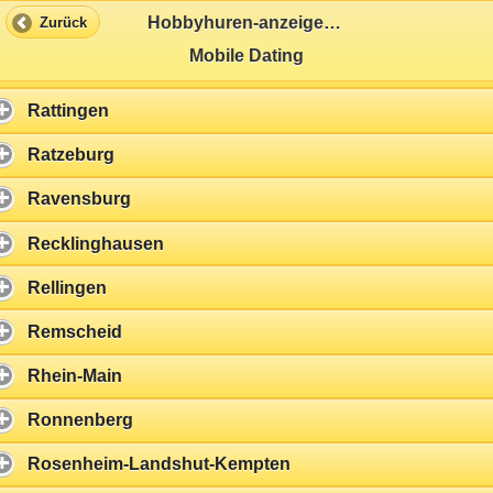
Radevormwald
Hobbyhuren-anzeigen.com
Zurück
Mobile Dating
Radolfzell
Rattingen
Ratzeburg
Ravensburg
Recklinghausen
Rellingen
Remscheid
Rhein-Main
Ronnenberg
Rosenheim-Landshut-Kempten