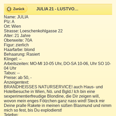
JULIA 21 - LUSTVOLLES SCHLECKERMÄULCHEN!
Zurück
Name: JULIA
Plz: A
Ort: Wien
Strasse: Loeschenkohlgasse 22
Alter: 21 Jahre
Oberweite: 70A
Figur: zierlich
Haarfarbe: blond
Behaarung: Rasiert
Klingel: --
Arbeitszeiten: MO-MI 10-05 Uhr, DO-SA 10-06, Uhr SO 10-
04 Uhr
Tabus: --
Preise: ab 50, -
Anzeigentext:
BRANDHEISSES NATURSERVICE! auch Haus- und
Hotelbesuche in Wien, Nö. und Bgld.! Ich bin eine
sexperimentierfreudige Blondine, die Dir zeigen will,
wovon mein enges Fötzchen ganz nass wird! Steck mir
Deine pralle Rakete in meinen süßen Blasmund und nimm
mich so fest, bis Du explodierst!
Telefon: