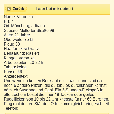
Lass bei mir deine innere Sau raus!
Zurück
Name: Veronika
Plz: 4
Ort: Mönchengladbach
Strasse: Mülforter Straße 99
Alter: 21 Jahre
Oberweite: 75 B
Figur: 38
Haarfarbe: schwarz
Behaarung: Rasiert
Klingel: Veronika
Arbeitszeiten: 10-22 h
Tabus: keine
Preise: 49
Anzeigentext:
Und wenn du keinen Bock auf mich hast, dann sind da
noch 6 andere Ritzen, die du tabulos durchknalen kannst,
nämlich Susanne und Gabi. Ein 3-Stunden-Fickspaß in
alle Löchern kostet dich nur 49 Tacken oder geiles
Rudelficken von 10 bis 22 Uhr kriegste für nur 69 Euronen.
Frag mal deinen Ständer! Oder komm gleich reingeschneit.
Telefon: