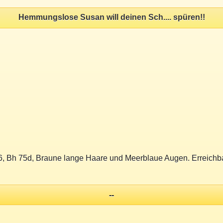
Hemmungslose Susan will deinen Sch.... spüren!!
6, Bh 75d, Braune lange Haare und Meerblaue Augen. Erreichbar
--