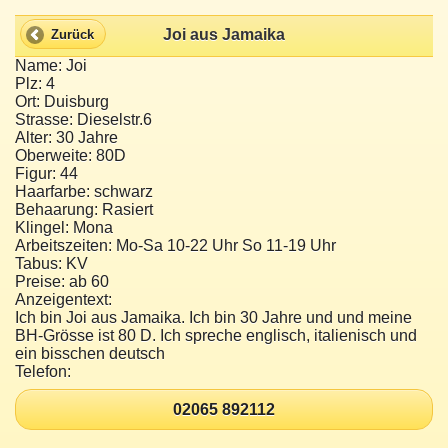
Joi aus Jamaika
Zurück
Name: Joi
Plz: 4
Ort: Duisburg
Strasse: Dieselstr.6
Alter: 30 Jahre
Oberweite: 80D
Figur: 44
Haarfarbe: schwarz
Behaarung: Rasiert
Klingel: Mona
Arbeitszeiten: Mo-Sa 10-22 Uhr So 11-19 Uhr
Tabus: KV
Preise: ab 60
Anzeigentext:
Ich bin Joi aus Jamaika. Ich bin 30 Jahre und und meine
BH-Grösse ist 80 D. Ich spreche englisch, italienisch und
ein bisschen deutsch
Telefon:
02065 892112