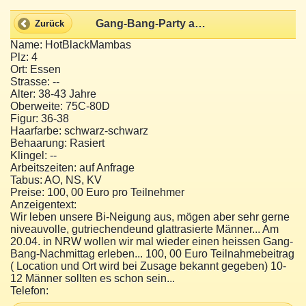
Gang-Bang-Party am 20.04.2010 mit Alex und Dana (15.30 - 18.30)
Zurück
Name: HotBlackMambas
Plz: 4
Ort: Essen
Strasse: --
Alter: 38-43 Jahre
Oberweite: 75C-80D
Figur: 36-38
Haarfarbe: schwarz-schwarz
Behaarung: Rasiert
Klingel: --
Arbeitszeiten: auf Anfrage
Tabus: AO, NS, KV
Preise: 100, 00 Euro pro Teilnehmer
Anzeigentext:
Wir leben unsere Bi-Neigung aus, mögen aber sehr gerne
niveauvolle, gutriechendeund glattrasierte Männer... Am
20.04. in NRW wollen wir mal wieder einen heissen Gang-
Bang-Nachmittag erleben... 100, 00 Euro Teilnahmebeitrag
( Location und Ort wird bei Zusage bekannt gegeben) 10-
12 Männer sollten es schon sein...
Telefon: