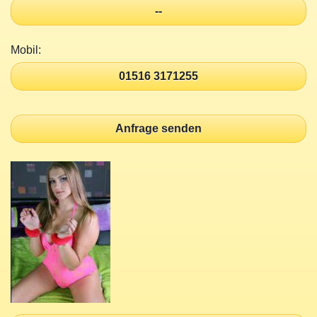
--
Mobil:
01516 3171255
Anfrage senden