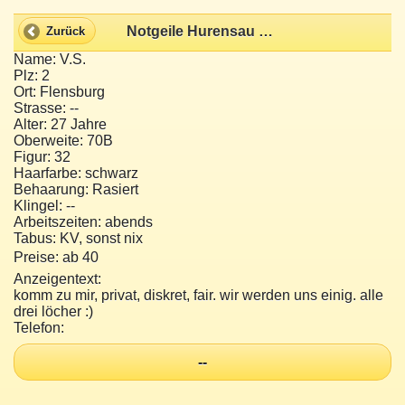
Notgeile Hurensau willDich Entsaften :)
Zurück
Name: V.S.
Plz: 2
Ort: Flensburg
Strasse: --
Alter: 27 Jahre
Oberweite: 70B
Figur: 32
Haarfarbe: schwarz
Behaarung: Rasiert
Klingel: --
Arbeitszeiten: abends
Tabus: KV, sonst nix
Preise: ab 40
Anzeigentext:
komm zu mir, privat, diskret, fair. wir werden uns einig. alle
drei löcher :)
Telefon:
--