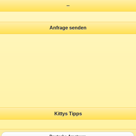
--
Anfrage senden
Kittys Tipps