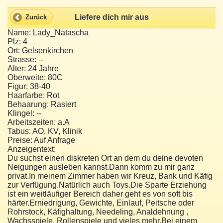
Liefere dich mir aus
Zurück
Name: Lady_Natascha
Plz: 4
Ort: Gelsenkirchen
Strasse: --
Alter: 24 Jahre
Oberweite: 80C
Figur: 38-40
Haarfarbe: Rot
Behaarung: Rasiert
Klingel: --
Arbeitszeiten: a.A
Tabus: AO, KV, Klinik
Preise: Auf Anfrage
Anzeigentext:
Du suchst einen diskreten Ort an dem du deine devoten
Neigungen ausleben kannst.Dann komm zu mir ganz
privat.In meinem Zimmer haben wir Kreuz, Bank und Käfig
zur Verfügung.Natürlich auch Toys.Die Sparte Erziehung
ist ein weitläufiger Bereich daher geht es von soft bis
härter.Erniedrigung, Gewichte, Einlauf, Peitsche oder
Rohrstock, Käfighaltung, Needeling, Analdehnung ,
Wachsspiele, Rollenspiele und vieles mehr.Bei einem