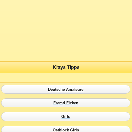
Kittys Tipps
Deutsche Amateure
Fremd Ficken
Girls
Ostblock Girls