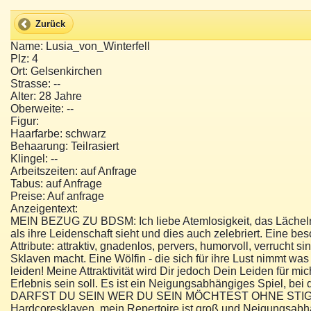
Zurück
Name: Lusia_von_Winterfell
Plz: 4
Ort: Gelsenkirchen
Strasse: --
Alter: 28 Jahre
Oberweite: --
Figur:
Haarfarbe: schwarz
Behaarung: Teilrasiert
Klingel: --
Arbeitszeiten: auf Anfrage
Tabus: auf Anfrage
Preise: Auf anfrage
Anzeigentext:
MEIN BEZUG ZU BDSM: Ich liebe Atemlosigkeit, das Lächel
als ihre Leidenschaft sieht und dies auch zelebriert. Eine b
Attribute: attraktiv, gnadenlos, pervers, humorvoll, verrucht
Sklaven macht. Eine Wölfin - die sich für ihre Lust nimmt was
leiden! Meine Attraktivität wird Dir jedoch Dein Leiden für m
Erlebnis sein soll. Es ist ein Neigungsabhängiges Spiel, be
DARFST DU SEIN WER DU SEIN MÖCHTEST OHNE STIGMA - DI
Hardcoresklaven, mein Repertoire ist groß und Neigungsabhä