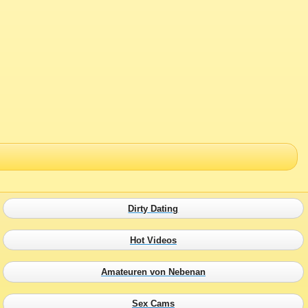
Dirty Dating
Hot Videos
Amateuren von Nebenan
Sex Cams