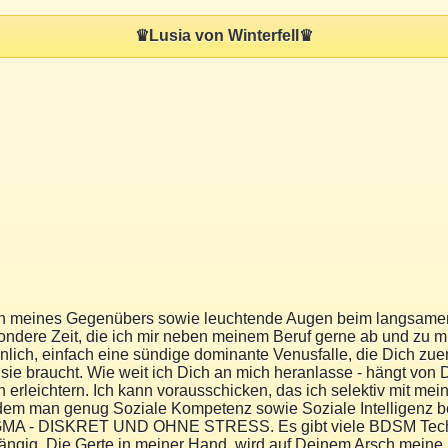
♛Lusia von Winterfell♛
n meines Gegenübers sowie leuchtende Augen beim langsamen 
esondere Zeit, die ich mir neben meinem Beruf gerne ab und zu 
 sinnlich, einfach eine sündige dominante Venusfalle, die Dich z
 sie braucht. Wie weit ich Dich an mich heranlasse - hängt von D
ich erleichtern. Ich kann vorausschicken, das ich selektiv mit m
i dem man genug Soziale Kompetenz sowie Soziale Intelligenz be
SKRET UND OHNE STRESS. Es gibt viele BDSM Techniken di
ngig. Die Gerte in meiner Hand, wird auf Deinem Arsch meine 