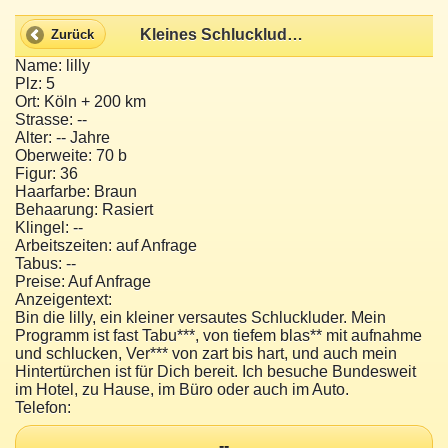
Kleines Schluckluder will alles
Zurück
Name: lilly
Plz: 5
Ort: Köln + 200 km
Strasse: --
Alter: -- Jahre
Oberweite: 70 b
Figur: 36
Haarfarbe: Braun
Behaarung: Rasiert
Klingel: --
Arbeitszeiten: auf Anfrage
Tabus: --
Preise: Auf Anfrage
Anzeigentext:
Bin die lilly, ein kleiner versautes Schluckluder. Mein
Programm ist fast Tabu***, von tiefem blas** mit aufnahme
und schlucken, Ver*** von zart bis hart, und auch mein
Hintertürchen ist für Dich bereit. Ich besuche Bundesweit
im Hotel, zu Hause, im Büro oder auch im Auto.
Telefon:
--