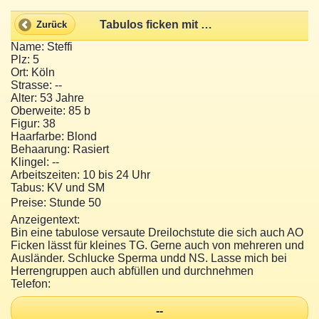
Tabulos ficken mit Dreilochstute Steffi für kleines TG
Zurück
Name: Steffi
Plz: 5
Ort: Köln
Strasse: --
Alter: 53 Jahre
Oberweite: 85 b
Figur: 38
Haarfarbe: Blond
Behaarung: Rasiert
Klingel: --
Arbeitszeiten: 10 bis 24 Uhr
Tabus: KV und SM
Preise: Stunde 50 
Anzeigentext:
Bin eine tabulose versaute Dreilochstute die sich auch AO
Ficken lässt für kleines TG. Gerne auch von mehreren und
Ausländer. Schlucke Sperma undd NS. Lasse mich bei
Herrengruppen auch abfüllen und durchnehmen
Telefon:
--