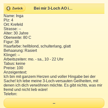
Bei mir 3-Loch AO in alle Löcher ficken?
Zurück
Name: Inga
Plz: 4
Ort: Krefeld
Strasse: --
Alter: 30 Jahre
Oberweite: 80 C
Figur: 38
Haarfarbe: hellblond, schulterlang, glatt
Behaarung: Rasiert
Klingel: --
Arbeitszeiten: mo. - sa., 10 - 22 Uhr
Tabus: keine
Preise: 100
Anzeigentext:
Ich bin mit ganzem Herzen und voller Hingabe bei der
Sache! Ich lebe meine 3-Loch-versauten Geilheiten, mit
denen ich dich verwöhnen möchte. Es gibt nichts, was mir
fremd und nicht lieb wäre!
Telefon:
--