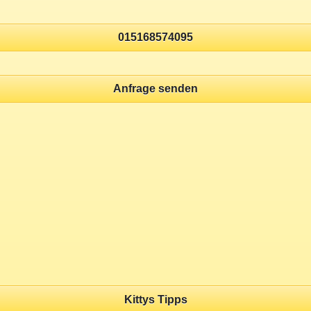
015168574095
Anfrage senden
Kittys Tipps