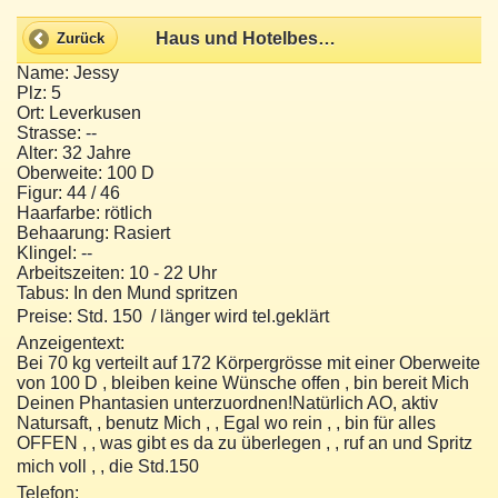
Haus und Hotelbesuche
Zurück
Name: Jessy
Plz: 5
Ort: Leverkusen
Strasse: --
Alter: 32 Jahre
Oberweite: 100 D
Figur: 44 / 46
Haarfarbe: rötlich
Behaarung: Rasiert
Klingel: --
Arbeitszeiten: 10 - 22 Uhr
Tabus: In den Mund spritzen
Preise: Std. 150  / länger wird tel.geklärt
Anzeigentext:
Bei 70 kg verteilt auf 172 Körpergrösse mit einer Oberweite
von 100 D , bleiben keine Wünsche offen , bin bereit Mich
Deinen Phantasien unterzuordnen!Natürlich AO, aktiv
Natursaft, , benutz Mich , , Egal wo rein , , bin für alles
OFFEN , , was gibt es da zu überlegen , , ruf an und Spritz
mich voll , , die Std.150 
Telefon: