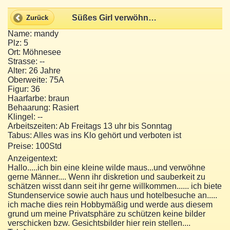
Süßes Girl verwöhnt dich
Zurück
Name: mandy
Plz: 5
Ort: Möhnesee
Strasse: --
Alter: 26 Jahre
Oberweite: 75A
Figur: 36
Haarfarbe: braun
Behaarung: Rasiert
Klingel: --
Arbeitszeiten: Ab Freitags 13 uhr bis Sonntag
Tabus: Alles was ins Klo gehört und verboten ist
Preise: 100Std
Anzeigentext:
Hallo.....ich bin eine kleine wilde maus...und verwöhne
gerne Männer.... Wenn ihr diskretion und sauberkeit zu
schätzen wisst dann seit ihr gerne willkommen...... ich biete
Stundenservice sowie auch haus und hotelbesuche an.....
ich mache dies rein Hobbymäßig und werde aus diesem
grund um meine Privatsphäre zu schützen keine bilder
verschicken bzw. Gesichtsbilder hier rein stellen....