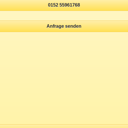
0152 55961768
Anfrage senden