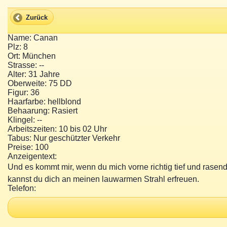
Zurück
Name: Canan
Plz: 8
Ort: München
Strasse: --
Alter: 31 Jahre
Oberweite: 75 DD
Figur: 36
Haarfarbe: hellblond
Behaarung: Rasiert
Klingel: --
Arbeitszeiten: 10 bis 02 Uhr
Tabus: Nur geschützter Verkehr
Preise: 100
Anzeigentext:
Und es kommt mir, wenn du mich vorne richtig tief und rase
kannst du dich an meinen lauwarmen Strahl erfreuen.
Telefon: