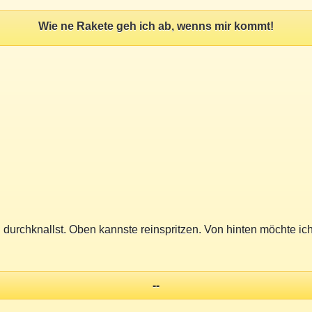
Wie ne Rakete geh ich ab, wenns mir kommt!
nd durchknallst. Oben kannste reinspritzen. Von hinten möcht
--