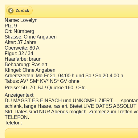
Zurück
Name: Lovelyn
Plz: 9
Ort: Nürnberg
Strasse: Ohne Angaben
Alter: 37 Jahre
Oberweite: 80 A
Figur: 32 / 34
Haarfarbe: braun
Behaarung: Rasiert
Klingel: Ohne Angaben
Arbeitszeiten: Mo-Fr 21- 04:00 h und Sa / So 20-4:00 h
Tabus: AV* SM* KV* NS* GV ohne
Preise: 50 -70  BJ / Quickie 160  / Std.
Anzeigentext:
DU MAGST ES EINFACH und UNKOMPLIZIERT...... spontan, ohne
schlank, lange Haare, rasiert. Bietet LIVE DATES ABSOLUT P
Std. Dates sind NUR Abends möglich. Zimmer zum Treffen 
TELEFON.
Telefon: