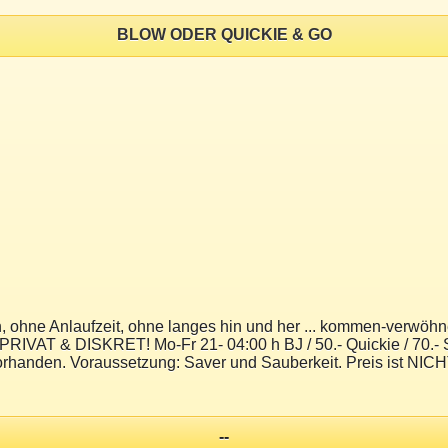
BLOW ODER QUICKIE & GO
 Anlaufzeit, ohne langes hin und her ... kommen-verwöhnen-a
RIVAT & DISKRET! Mo-Fr 21- 04:00 h BJ / 50.- Quickie / 70.- S
vorhanden. Voraussetzung: Saver und Sauberkeit. Preis is
--