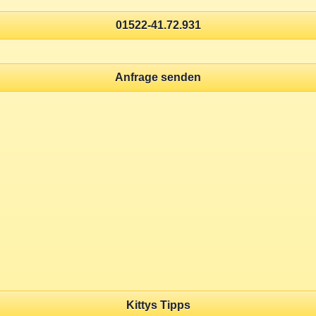
01522-41.72.931
Anfrage senden
Kittys Tipps