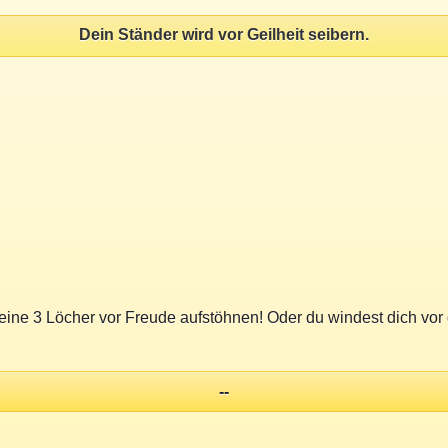
Dein Ständer wird vor Geilheit seibern.
eine 3 Löcher vor Freude aufstöhnen! Oder du windest dich vor
--