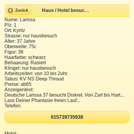
Haus / Hotel besuch mit sexy Deutsche?
Zurück
Name: Larissa
Plz: 1
Ort: Kyritz
Strasse: nur hausbesuch
Alter: 37 Jahre
Oberweite: 75c
Figur: 38
Haarfarbe: schwarz
Behaarung: Rasiert
Klingel: nur hausbesuch
Arbeitszeiten: von 10 bis 2uhr
Tabus: KV NS Deep Throud
Preise: ab65
Anzeigentext:
Deutsche Larissa 37 besucht Diskret. Von Zart bis Hart...
Lass Deiner Phantasie freien Lauf...
Telefon:
015739735938
Mobil: