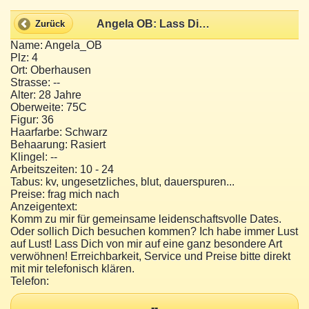
Angela OB: Lass Dich verwöhnen!
Zurück
Name: Angela_OB
Plz: 4
Ort: Oberhausen
Strasse: --
Alter: 28 Jahre
Oberweite: 75C
Figur: 36
Haarfarbe: Schwarz
Behaarung: Rasiert
Klingel: --
Arbeitszeiten: 10 - 24
Tabus: kv, ungesetzliches, blut, dauerspuren...
Preise: frag mich nach
Anzeigentext:
Komm zu mir für gemeinsame leidenschaftsvolle Dates.
Oder sollich Dich besuchen kommen? Ich habe immer Lust
auf Lust! Lass Dich von mir auf eine ganz besondere Art
verwöhnen! Erreichbarkeit, Service und Preise bitte direkt
mit mir telefonisch klären.
Telefon:
--