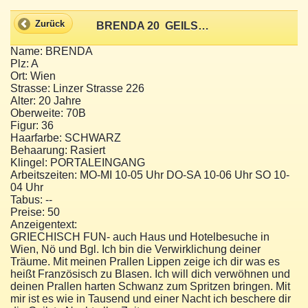
Zurück
BRENDA 20  GEILSTER BLASMUND
Name: BRENDA
Plz: A
Ort: Wien
Strasse: Linzer Strasse 226
Alter: 20 Jahre
Oberweite: 70B
Figur: 36
Haarfarbe: SCHWARZ
Behaarung: Rasiert
Klingel: PORTALEINGANG
Arbeitszeiten: MO-MI 10-05 Uhr DO-SA 10-06 Uhr SO 10-
04 Uhr
Tabus: --
Preise: 50
Anzeigentext:
GRIECHISCH FUN- auch Haus und Hotelbesuche in
Wien, Nö und Bgl. Ich bin die Verwirklichung deiner
Träume. Mit meinen Prallen Lippen zeige ich dir was es
heißt Französisch zu Blasen. Ich will dich verwöhnen und
deinen Prallen harten Schwanz zum Spritzen bringen. Mit
mir ist es wie in Tausend und einer Nacht ich beschere dir