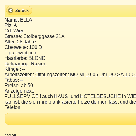
Zurück
Name: ELLA
Plz: A
Ort: Wien
Strasse: Stolberggasse 21A
Alter: 28 Jahre
Oberweite: 100 D
Figur: weiblich
Haarfarbe: BLOND
Behaarung: Rasiert
Klingel: --
Arbeitszeiten: Öffnungszeiten: MO-MI 10-05 Uhr DO-SA 10-0
Tabus: --
Preise: ab 50
Anzeigentext:
FULLSERVICE!! auch HAUS- und HOTELBESUCHE in WIEN, NÖ 
kannst, die sich ihre blankrasierte Fotze dehnen lässt und die
Telefon:
Mobil: