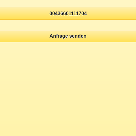
00436601111704
Anfrage senden