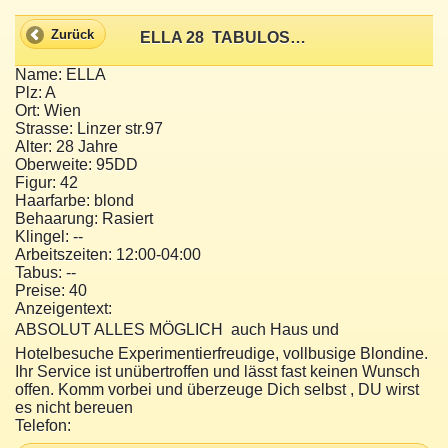
Zurück
ELLA 28  TABULOSE ANAL FANATIKERIN
Name: ELLA
Plz: A
Ort: Wien
Strasse: Linzer str.97
Alter: 28 Jahre
Oberweite: 95DD
Figur: 42
Haarfarbe: blond
Behaarung: Rasiert
Klingel: --
Arbeitszeiten: 12:00-04:00
Tabus: --
Preise: 40
Anzeigentext:
ABSOLUT ALLES MÖGLICH  auch Haus und
Hotelbesuche Experimentierfreudige, vollbusige Blondine.
Ihr Service ist unübertroffen und lässt fast keinen Wunsch
offen. Komm vorbei und überzeuge Dich selbst , DU wirst
es nicht bereuen
Telefon: