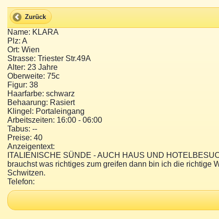
Zurück
Name: KLARA
Plz: A
Ort: Wien
Strasse: Triester Str.49A
Alter: 23 Jahre
Oberweite: 75c
Figur: 38
Haarfarbe: schwarz
Behaarung: Rasiert
Klingel: Portaleingang
Arbeitszeiten: 16:00 - 06:00
Tabus: --
Preise: 40
Anzeigentext:
ITALIENISCHE SÜNDE - AUCH HAUS UND HOTELBESUCHE IN W
brauchst was richtiges zum greifen dann bin ich die richtige 
Schwitzen.
Telefon: