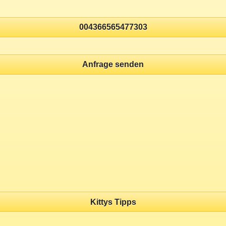
004366565477303
Anfrage senden
Kittys Tipps