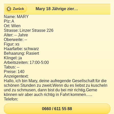
Mary 18 Jährige zierliches Teen Girl
Zurück
Name: MARY
Plz: A
Ort: Wien
Strasse: Linzer Strasse 226
Alter: -- Jahre
Oberweite: --
Figur: xs
Haarfarbe: schwarz
Behaarung: Rasiert
Klingel: ja
Arbeitszeiten: 17:00-5:00
Tabus: --
Preise: 140
Anzeigentext:
Hallo, ich bin Mary, deine aufregende Gesellschaft für die
schönen Stunden zu zweit.Wenn du es liebst zu kuscheln
und zu schmusen, dann bist du bei mir richtig.Gerne
können wir aber auch richtig in Fahrt kommen…..
Telefon:
0660 / 611 55 88