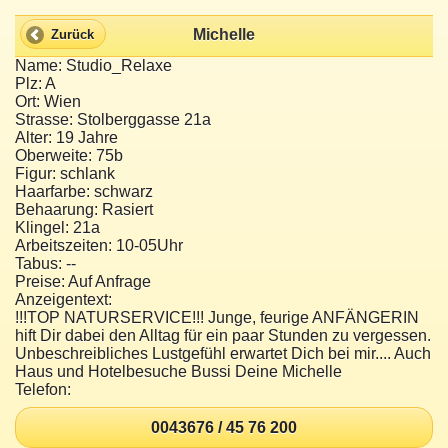
Michelle
Zurück
Name: Studio_Relaxe
Plz: A
Ort: Wien
Strasse: Stolberggasse 21a
Alter: 19 Jahre
Oberweite: 75b
Figur: schlank
Haarfarbe: schwarz
Behaarung: Rasiert
Klingel: 21a
Arbeitszeiten: 10-05Uhr
Tabus: --
Preise: Auf Anfrage
Anzeigentext:
!!!TOP NATURSERVICE!!! Junge, feurige ANFÄNGERIN
hift Dir dabei den Alltag für ein paar Stunden zu vergessen.
Unbeschreibliches Lustgefühl erwartet Dich bei mir.... Auch
Haus und Hotelbesuche Bussi Deine Michelle
Telefon:
0043676 / 45 76 200