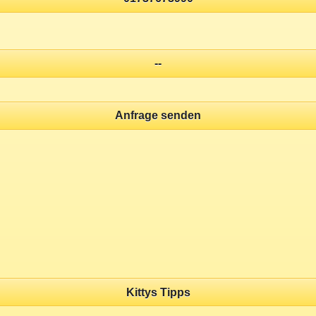
--
Anfrage senden
Kittys Tipps