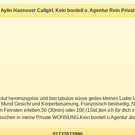
Aylin Hannover Callgirl, Kein bordell o. Agentur Rein Privat
solut hemmungslos und fast tabulos süsse geiles kleines Luder.
, Mund Gesicht und Körperbesamung, Französisch beidseitig, N
om Feinsten erleben.50 (30min) oder 100 (1Std.)bin ich für di
besuchen in meine Private WOHNUNG.Kein bordell o Agentur 
01737673990