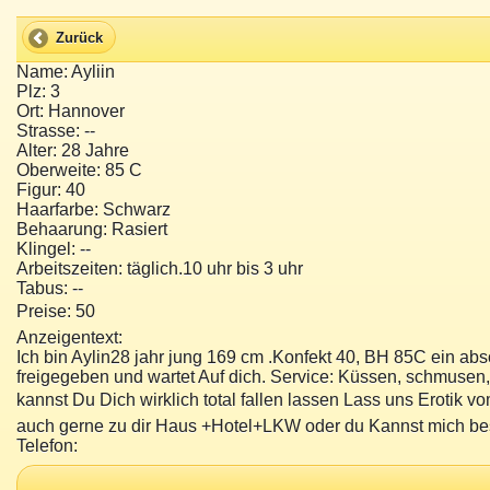
Zurück
Name: Ayliin
Plz: 3
Ort: Hannover
Strasse: --
Alter: 28 Jahre
Oberweite: 85 C
Figur: 40
Haarfarbe: Schwarz
Behaarung: Rasiert
Klingel: --
Arbeitszeiten: täglich.10 uhr bis 3 uhr
Tabus: --
Preise: 50 
Anzeigentext:
Ich bin Aylin28 jahr jung 169 cm .Konfekt 40, BH 85C ein ab
freigegeben und wartet Auf dich. Service: Küssen, schmusen
kannst Du Dich wirklich total fallen lassen Lass uns Erotik v
auch gerne zu dir Haus +Hotel+LKW oder du Kannst mich 
Telefon: