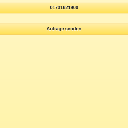
01731621900
Anfrage senden