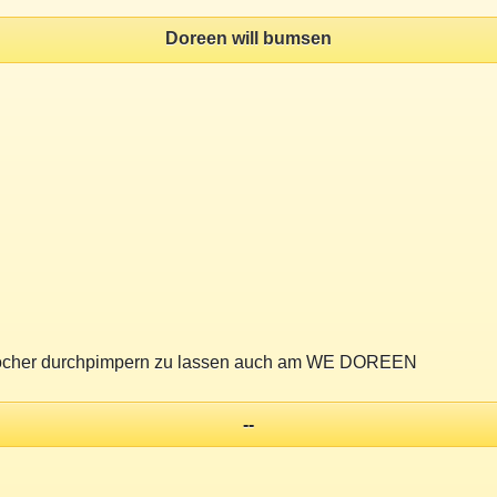
Doreen will bumsen
rei löcher durchpimpern zu lassen auch am WE DOREEN
--