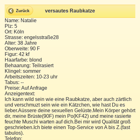
versautes Raubkatze
Zurück
Name: Natalie
Plz: 5
Ort: Köln
Strasse: engelsstraße28
Alter: 38 Jahre
Oberweite: 90 F
Figur: 42 kf
Haarfarbe: blond
Behaarung: Teilrasiert
Klingel: sommer
Arbeitszeiten: 10-23 uhr
Tabus: --
Preise: Auf Anfrage
Anzeigentext:
Ich kann wild sein wie eine Raubkatze, aber auch zärtlich
und verschmuzt sein wie ein Kätzchen, wie hast Du es
lieber.Aüssere deine sexuellen Gelüste.Mein Körper gehört
dir, meine Brüste(90F) mein Po(KF42) und meine rasierte
feuchte Muschi warten auf dich.Bei mir wird Qualität groß
geschrieben.Ich biete einen Top-Service von A bis Z.(fast
tabulos).
Telefon: