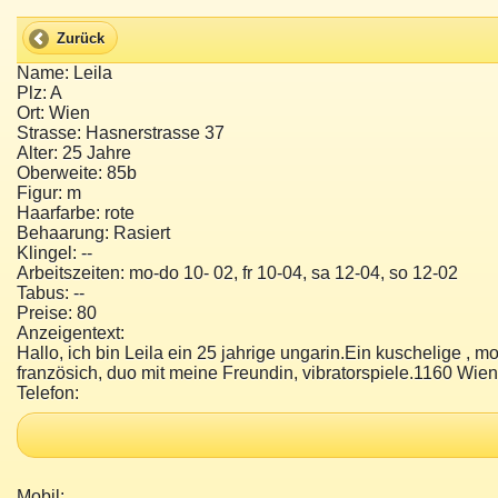
Zurück
Name: Leila
Plz: A
Ort: Wien
Strasse: Hasnerstrasse 37
Alter: 25 Jahre
Oberweite: 85b
Figur: m
Haarfarbe: rote
Behaarung: Rasiert
Klingel: --
Arbeitszeiten: mo-do 10- 02, fr 10-04, sa 12-04, so 12-02
Tabus: --
Preise: 80
Anzeigentext:
Hallo, ich bin Leila ein 25 jahrige ungarin.Ein kuschelige , m
französich, duo mit meine Freundin, vibratorspiele.1160 Wie
Telefon:
Mobil: