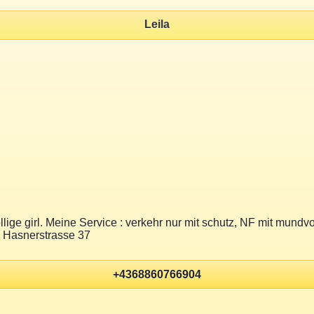
Leila
ollige girl. Meine Service : verkehr nur mit schutz, NF mit mund
n Hasnerstrasse 37
+4368860766904